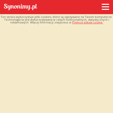
Ten serwis wykorzystuje pliki cookies, które są zapisywane na Twoim komputerze.
Technologia ta jest wykorzystywana w celach funkcjonalnych, statystycznych i
reklamowych. Więcej informacji znajdziesz w
Polityce plików cookie.