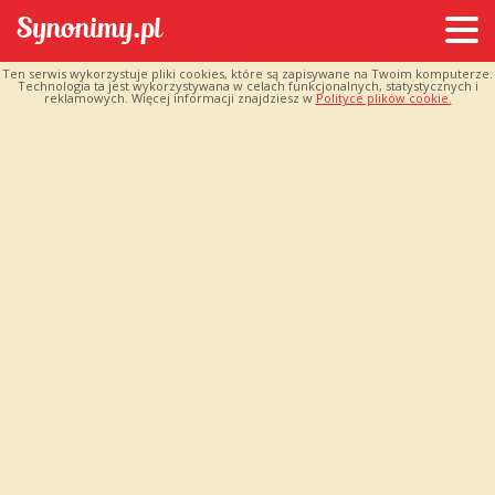
Ten serwis wykorzystuje pliki cookies, które są zapisywane na Twoim komputerze.
Technologia ta jest wykorzystywana w celach funkcjonalnych, statystycznych i
reklamowych. Więcej informacji znajdziesz w
Polityce plików cookie.