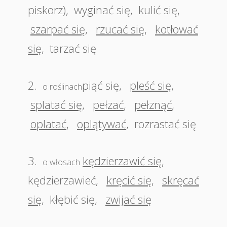
piskorz)
,
wyginać się
,
kulić się
,
szarpać się
,
rzucać się
,
kotłować
się
,
tarzać się
2.
piąć się
,
pleść się
,
o roślinach
splatać się
,
pełzać
,
pełznąć
,
oplatać
,
oplątywać
,
rozrastać się
3.
kędzierzawić się
,
o włosach
kędzierzawieć
,
kręcić się
,
skręcać
się
,
kłębić się
,
zwijać się