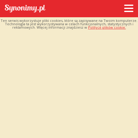
Ten serwis wykorzystuje pliki cookies, które są zapisywane na Twoim komputerze.
Technologia ta jest wykorzystywana w celach funkcjonalnych, statystycznych i
reklamowych. Więcej informacji znajdziesz w
Polityce plików cookie.