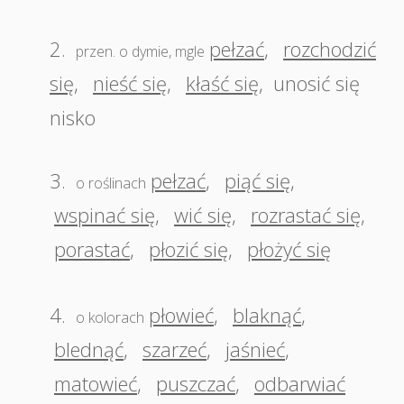
2.
pełzać
,
rozchodzić
przen. o dymie, mgle
się
,
nieść się
,
kłaść się
,
unosić się
nisko
3.
pełzać
,
piąć się
,
o roślinach
wspinać się
,
wić się
,
rozrastać się
,
porastać
,
płozić się
,
płożyć się
4.
płowieć
,
blaknąć
,
o kolorach
blednąć
,
szarzeć
,
jaśnieć
,
matowieć
,
puszczać
,
odbarwiać