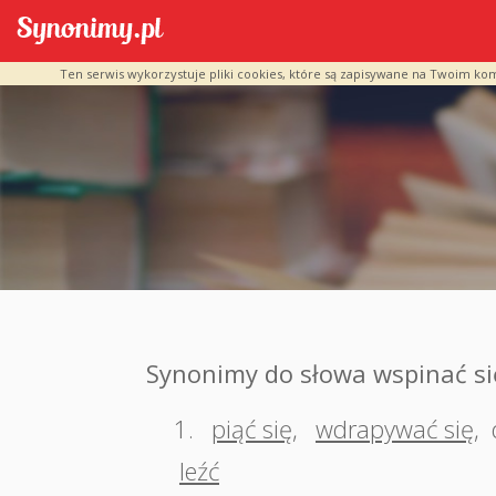
Ten serwis wykorzystuje pliki cookies, które są zapisywane na Twoim ko
Synonimy do słowa wspinać si
1.
piąć się
,
wdrapywać się
,
leźć