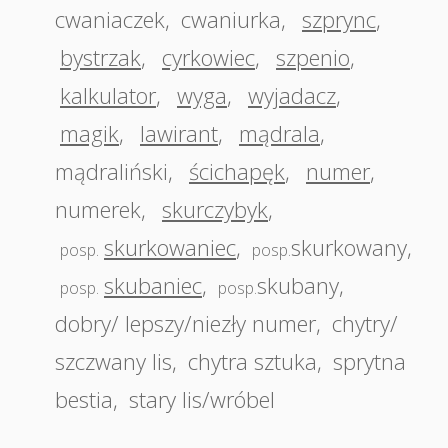
cwaniaczek
,
cwaniurka
,
szprync
,
bystrzak
,
cyrkowiec
,
szpenio
,
kalkulator
,
wyga
,
wyjadacz
,
magik
,
lawirant
,
mądrala
,
mądraliński
,
ścichapęk
,
numer
,
numerek
,
skurczybyk
,
skurkowaniec
,
skurkowany
,
posp.
posp.
skubaniec
,
skubany
,
posp.
posp.
dobry/ lepszy/niezły numer
,
chytry/
szczwany lis
,
chytra sztuka
,
sprytna
bestia
,
stary lis/wróbel