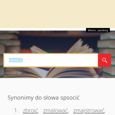
Wiem, zamknij
Synonimy do słowa spsocić
1.
zbroić
,
zmalować
,
zmajstrować
,