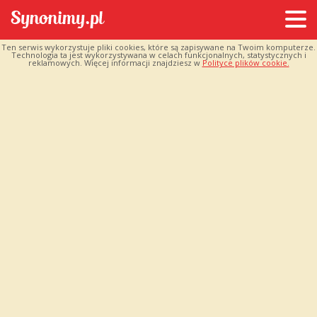
Ten serwis wykorzystuje pliki cookies, które są zapisywane na Twoim komputerze.
Technologia ta jest wykorzystywana w celach funkcjonalnych, statystycznych i
reklamowych. Więcej informacji znajdziesz w
Polityce plików cookie.