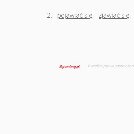
2.
pojawiać się
,
zjawiać się
,
Wszelkie prawa zastrzeżon