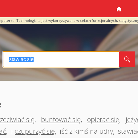
mputerze. Technologia ta jest wykorzystywana w celach funkcjonalnych, statystyczn
ę
zeciwiać się
,
buntować się
,
opierać się
,
jeży
kać
,
czupurzyć się
,
iść z kimś na udry
,
stawia
†