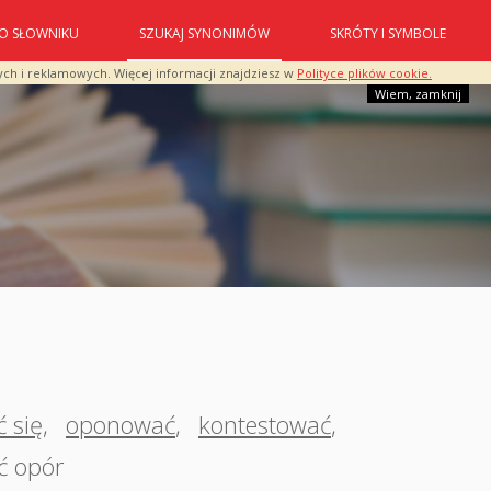
O SŁOWNIKU
SZUKAJ SYNONIMÓW
SKRÓTY I SYMBOLE
ych i reklamowych. Więcej informacji znajdziesz w
Polityce plików cookie.
Wiem, zamknij
ć się
,
oponować
,
kontestować
,
ć opór