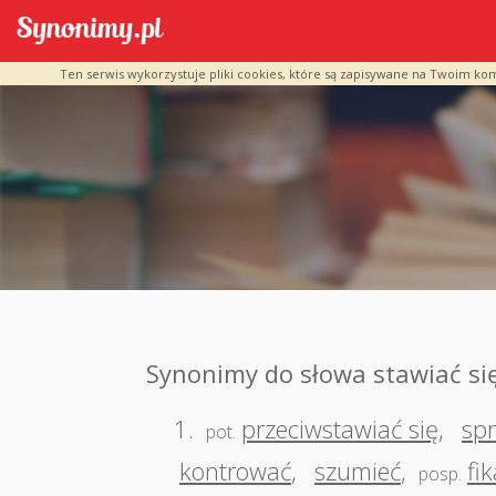
Ten serwis wykorzystuje pliki cookies, które są zapisywane na Twoim ko
Synonimy do słowa stawiać si
1.
przeciwstawiać się
,
spr
pot.
kontrować
,
szumieć
,
fi
posp.