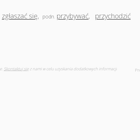
zgłaszać się
,
przybywać
,
przychodzić
podn.
e.
Skontaktuj się
z nami w celu uzyskania dodatkowych informacji
Pr