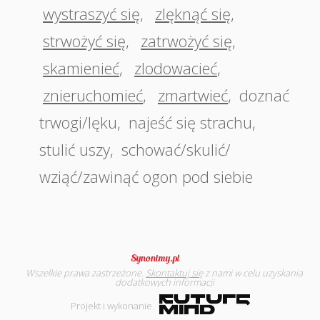
wystraszyć się
,
zlęknąć się
,
strwożyć się
,
zatrwożyć się
,
skamienieć
,
zlodowacieć
,
znieruchomieć
,
zmartwieć
,
doznać
trwogi/lęku
,
najeść się strachu
,
stulić uszy
,
schować/skulić/
wziąć/zawinąć ogon pod siebie
Wszelkie prawa zastrzeżone.
Skontaktuj się
z nami w celu uzyskania
dodatkowych informacji
Projekt i wykonanie