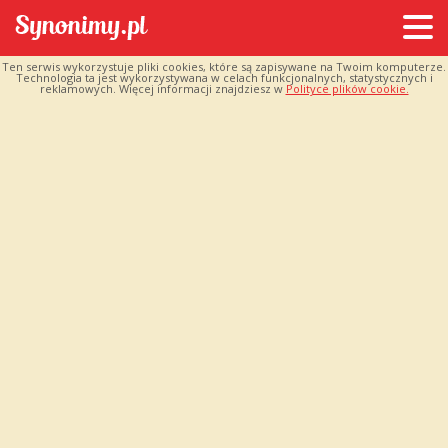
Ten serwis wykorzystuje pliki cookies, które są zapisywane na Twoim komputerze.
Technologia ta jest wykorzystywana w celach funkcjonalnych, statystycznych i
reklamowych. Więcej informacji znajdziesz w
Polityce plików cookie.