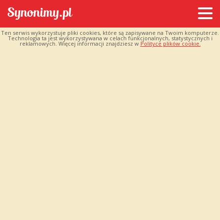
Ten serwis wykorzystuje pliki cookies, które są zapisywane na Twoim komputerze.
Technologia ta jest wykorzystywana w celach funkcjonalnych, statystycznych i
reklamowych. Więcej informacji znajdziesz w
Polityce plików cookie.