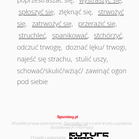
spłoszyć się
,
zlęknąć się
,
strwożyć
się
,
zatrwożyć się
,
przerazić się
,
struchleć
,
spanikować
,
stchórzyć
,
odczuć trwogę
,
doznać lęku/ trwogi
,
najeść się strachu
,
stulić uszy
,
schować/skulić/wziąć/ zawinąć ogon
pod siebie
Wszelkie prawa zastrzeżone.
Skontaktuj się
z nami w celu uzyskania
dodatkowych informacji
Projekt i wykonanie