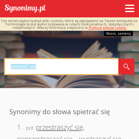
Ten serwis wykorzystuje pliki cookies, które są zapisywane na Twoim komputerze.
Technologia ta jest wykorzystywana w celach funkcjonalnych, statystycznych i
reklamowych. Więcej informacji znajdziesz w
Polityce plików cookie.
Wiem, zamknij
Synonimy do słowa spietrać się
1.
przestraszyć się
,
pot.
poprzestraszać się
,
wystraszyć się
,