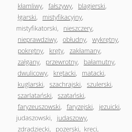
kłamliwy
,
fałszywy
,
blagierski
,
łgarski
,
mistyfikacyjny
,
mistyfikatorski
,
nieszczery
,
nieprawdziwy
,
obłudny
,
wykrętny
,
pokrętny
,
kręty
,
zakłamany
,
załgany
,
przewrotny
,
bałamutny
,
dwulicowy
,
krętacki
,
matacki
,
kuglarski
,
szachrajski
,
szulerski
,
szarlatański
,
szatański
,
faryzeuszowski
,
faryzejski
,
jezuicki
,
judaszowski
,
judaszowy
,
zdradziecki
,
pozerski
,
kreci
,