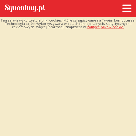
Ten serwis wykorzystuje pliki cookies, które są zapisywane na Twoim komputerze.
Technologia ta jest wykorzystywana w celach funkcjonalnych, statystycznych i
reklamowych. Więcej informacji znajdziesz w
Polityce plików cookie.