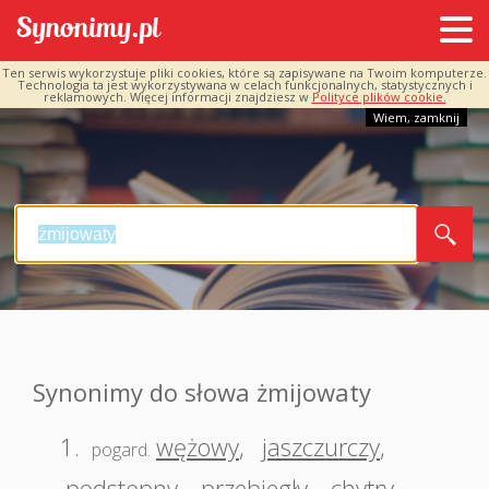
Ten serwis wykorzystuje pliki cookies, które są zapisywane na Twoim komputerze.
Technologia ta jest wykorzystywana w celach funkcjonalnych, statystycznych i
reklamowych. Więcej informacji znajdziesz w
Polityce plików cookie.
Wiem, zamknij
Synonimy do słowa żmijowaty
1.
wężowy
,
jaszczurczy
,
pogard.
podstępny
,
przebiegły
,
chytry
,