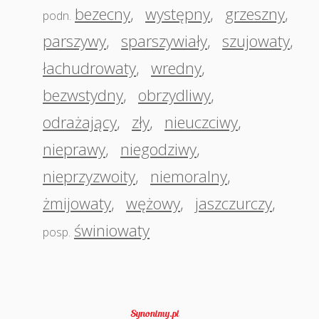
bezecny
,
występny
,
grzeszny
,
podn.
parszywy
,
sparszywiały
,
szujowaty
,
łachudrowaty
,
wredny
,
bezwstydny
,
obrzydliwy
,
odrażający
,
zły
,
nieuczciwy
,
nieprawy
,
niegodziwy
,
nieprzyzwoity
,
niemoralny
,
żmijowaty
,
wężowy
,
jaszczurczy
,
świniowaty
posp.