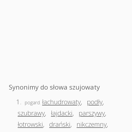
Synonimy do słowa szujowaty
1.
łachudrowaty
,
podły
,
pogard.
szubrawy
,
łajdacki
,
parszywy
,
łotrowski
,
drański
,
nikczemny
,