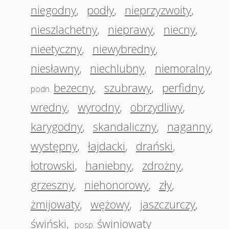
niegodny
,
podły
,
nieprzyzwoity
,
nieszlachetny
,
nieprawy
,
niecny
,
nieetyczny
,
niewybredny
,
niesławny
,
niechlubny
,
niemoralny
,
bezecny
,
szubrawy
,
perfidny
,
podn.
wredny
,
wyrodny
,
obrzydliwy
,
karygodny
,
skandaliczny
,
naganny
,
występny
,
łajdacki
,
drański
,
łotrowski
,
haniebny
,
zdrożny
,
grzeszny
,
niehonorowy
,
zły
,
żmijowaty
,
wężowy
,
jaszczurczy
,
świński
,
świniowaty
posp.