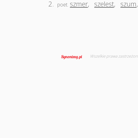
2.
szmer
,
szelest
,
szum
poet.
Wszelkie prawa zastrzeżon