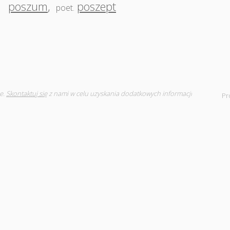
,
poszum
,
poszept
poet.
e.
Skontaktuj się
z nami w celu uzyskania dodatkowych informacji
Pr