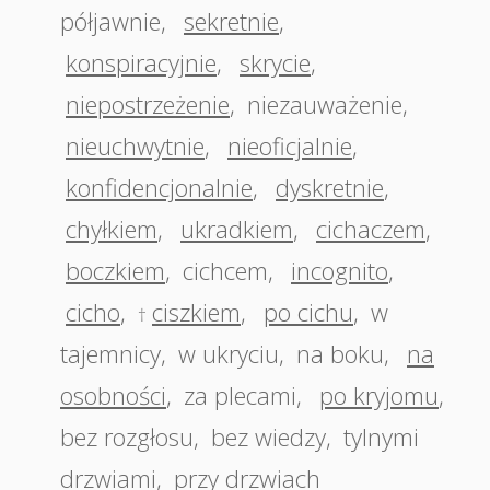
półjawnie
,
sekretnie
,
konspiracyjnie
,
skrycie
,
niepostrzeżenie
,
niezauważenie
,
nieuchwytnie
,
nieoficjalnie
,
konfidencjonalnie
,
dyskretnie
,
chyłkiem
,
ukradkiem
,
cichaczem
,
boczkiem
,
cichcem
,
incognito
,
cicho
,
ciszkiem
,
po cichu
,
w
†
tajemnicy
,
w ukryciu
,
na boku
,
na
osobności
,
za plecami
,
po kryjomu
,
bez rozgłosu
,
bez wiedzy
,
tylnymi
drzwiami
,
przy drzwiach