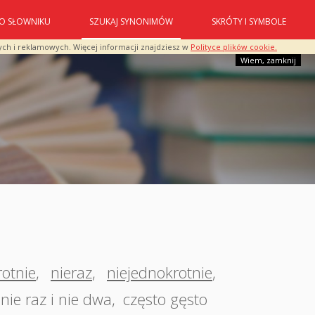
O SŁOWNIKU
SZUKAJ SYNONIMÓW
SKRÓTY I SYMBOLE
ych i reklamowych. Więcej informacji znajdziesz w
Polityce plików cookie.
Wiem, zamknij
rotnie
,
nieraz
,
niejednokrotnie
,
nie raz i nie dwa
,
często gęsto