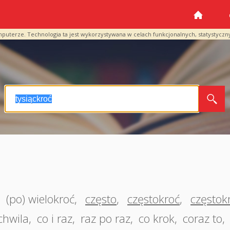
mputerze. Technologia ta jest wykorzystywana w celach funkcjonalnych, statystyczn
,
(po) wielokroć
,
często
,
częstokroć
,
częstok
chwila
,
co i raz
,
raz po raz
,
co krok
,
coraz to
,