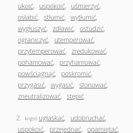
ukoić
,
uspokoić
,
uśmierzyć
,
osłabić
,
stłumić
,
wytłumić
,
wygłuszyć
,
zdławić
,
ostudzić
,
ograniczyć
,
utemperować
,
przytemperować
,
zredukować
,
pohamować
,
przyhamować
,
powściągnąć
,
poskromić
,
przygasić
,
wygasić
,
stonować
,
zneutralizować
,
stępić
2.
ugłaskać
,
udobruchać
,
kogoś
uspokoić
,
przejednać
,
opamiętać
,