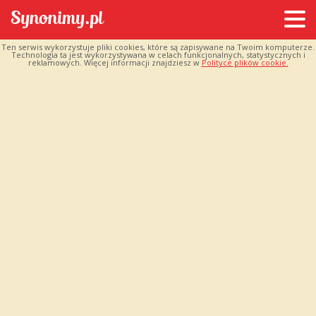
Ten serwis wykorzystuje pliki cookies, które są zapisywane na Twoim komputerze.
Technologia ta jest wykorzystywana w celach funkcjonalnych, statystycznych i
reklamowych. Więcej informacji znajdziesz w
Polityce plików cookie.