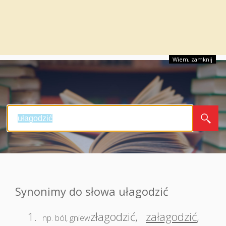
Wiem, zamknij
Synonimy do słowa ułagodzić
1.
złagodzić
,
załagodzić
,
np. ból, gniew