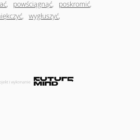
ać
,
powściągnąć
,
poskromić
,
iękczyć
,
wygłuszyć
,
ojekt i wykonanie