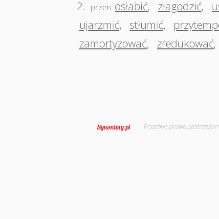
2.
osłabić
,
złagodzić
,
u
przen.
ujarzmić
,
stłumić
,
przytemp
zamortyzować
,
zredukować
,
Wszelkie prawa zastrzeżon