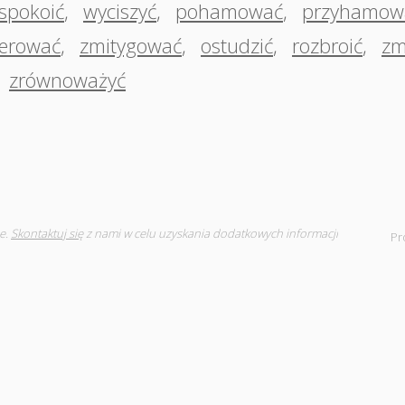
spokoić
,
wyciszyć
,
pohamować
,
przyhamow
erować
,
zmitygować
,
ostudzić
,
rozbroić
,
zm
zrównoważyć
e.
Skontaktuj się
z nami w celu uzyskania dodatkowych informacji
Pr