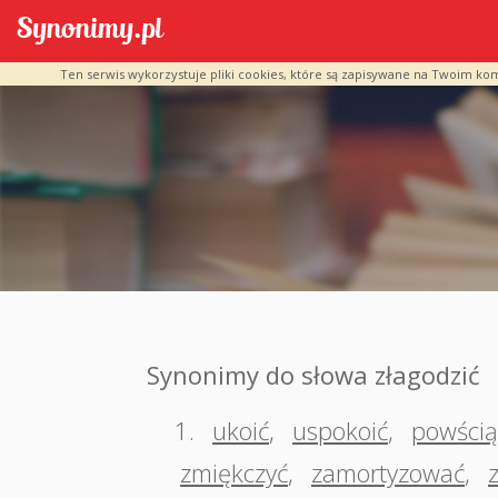
Ten serwis wykorzystuje pliki cookies, które są zapisywane na Twoim ko
Synonimy do słowa złagodzić
1.
ukoić
,
uspokoić
,
powści
zmiękczyć
,
zamortyzować
,