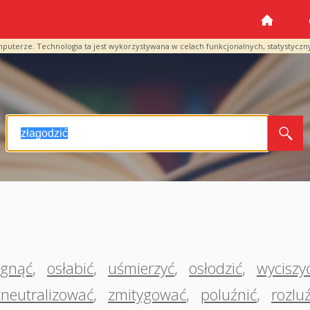
mputerze. Technologia ta jest wykorzystywana w celach funkcjonalnych, statystyczn
ągnąć
,
osłabić
,
uśmierzyć
,
osłodzić
,
wyciszy
zneutralizować
,
zmitygować
,
poluźnić
,
rozlu