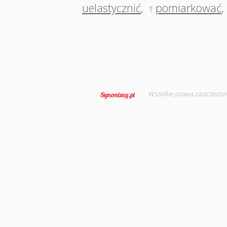
uelastycznić
,
pomiarkować
,
†
Wszelkie prawa zastrzeżon