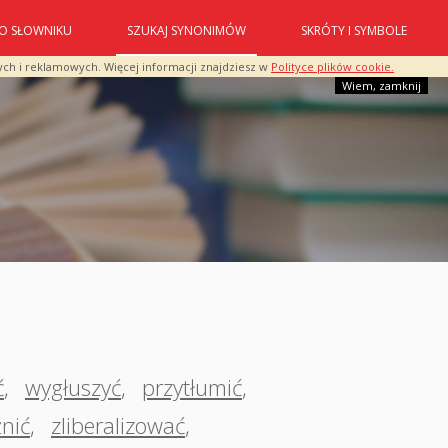
O SŁOWNIKU
SZUKAJ SYNONIMÓW
SKRÓTY I SYMBOLE
ych i reklamowych. Więcej informacji znajdziesz w
Polityce plików cookie.
Wiem, zamknij
ć
,
wygłuszyć
,
przytłumić
,
źnić
,
zliberalizować
,