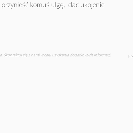
przynieść komuś ulgę
,
dać ukojenie
e.
Skontaktuj się
z nami w celu uzyskania dodatkowych informacji
Pr