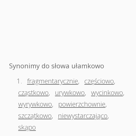
Synonimy do słowa ułamkowo
1.
fragmentarycznie
,
częściowo
,
cząstkowo
,
urywkowo
,
wycinkowo
,
wyrywkowo
,
powierzchownie
,
szczątkowo
,
niewystarczająco
,
skąpo