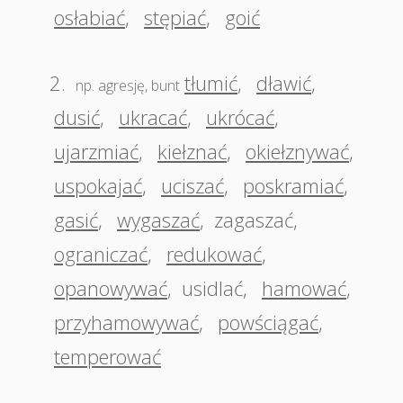
osłabiać
,
stępiać
,
goić
2.
tłumić
,
dławić
,
np. agresję, bunt
dusić
,
ukracać
,
ukrócać
,
ujarzmiać
,
kiełznać
,
okiełznywać
,
uspokajać
,
uciszać
,
poskramiać
,
gasić
,
wygaszać
,
zagaszać
,
ograniczać
,
redukować
,
opanowywać
,
usidlać
,
hamować
,
przyhamowywać
,
powściągać
,
temperować