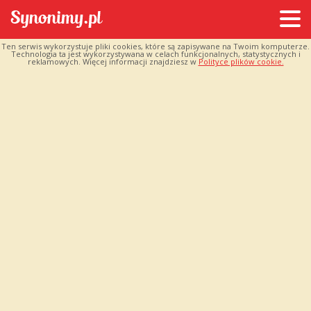
Ten serwis wykorzystuje pliki cookies, które są zapisywane na Twoim komputerze.
Technologia ta jest wykorzystywana w celach funkcjonalnych, statystycznych i
reklamowych. Więcej informacji znajdziesz w
Polityce plików cookie.