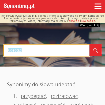
Ten serwis wykorzystuje pliki cookies, które są zapisywane na Twoim komputerze.
Technologia ta jest wykorzystywana w celach funkcjonalnych, statystycznych i
reklamowych. Więcej informacji znajdziesz w
Polityce plików cookie.
Wiem, zamknij
Synonimy do słowa udeptać
1.
przydeptać
,
roztratować
,
stratować
,
przygnieść
,
wyrównać