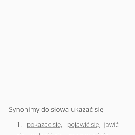
Synonimy do słowa ukazać się
1.
pokazać się
,
pojawić się
,
jawić