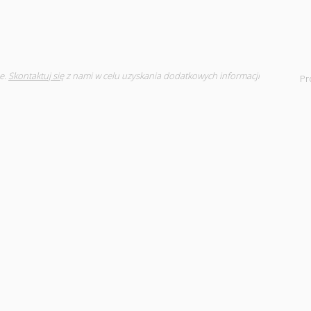
e.
Skontaktuj się
z nami w celu uzyskania dodatkowych informacji
Pr