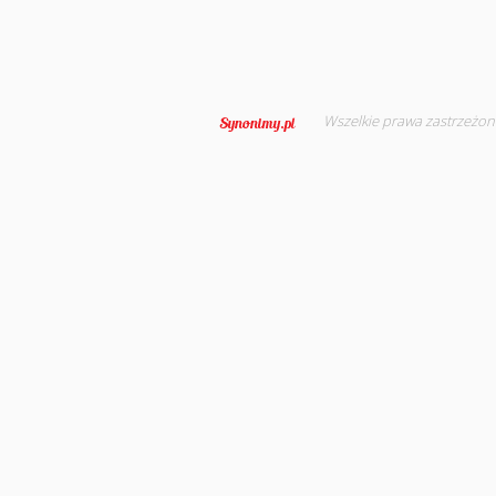
Wszelkie prawa zastrzeżon