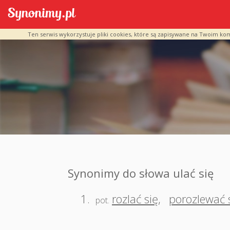
Ten serwis wykorzystuje pliki cookies, które są zapisywane na Twoim ko
Synonimy do słowa ulać się
1.
rozlać się
,
porozlewać 
pot.