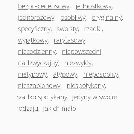
bezprecedensowy
,
jednostkowy
,
jednorazowy
,
osobliwy
,
oryginalny
,
specyficzny
,
swoisty
,
rzadki
,
wyjątkowy
,
rarytasowy
,
niecodzienny
,
niepowszedni
,
nadzwyczajny
,
niezwykły
,
nietypowy
,
atypowy
,
niepospolity
,
nieszablonowy
,
niespotykany
,
rzadko spotykany
,
jedyny w swoim
rodzaju
,
jakich mało