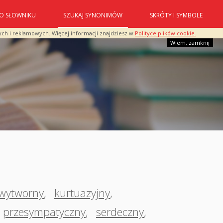
O SŁOWNIKU
SZUKAJ SYNONIMÓW
SKRÓTY I SYMBOLE
ych i reklamowych. Więcej informacji znajdziesz w
Polityce plików cookie.
Wiem, zamknij
wytworny
,
kurtuazyjny
,
przesympatyczny
,
serdeczny
,