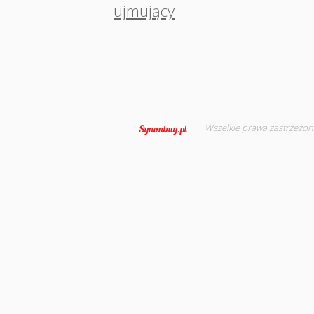
ujmujący
Wszelkie prawa zastrzeżon