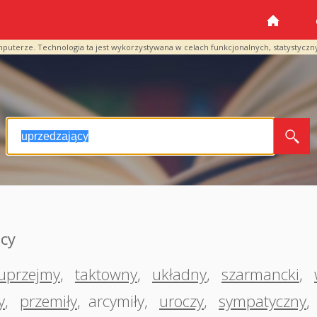
mputerze. Technologia ta jest wykorzystywana w celach funkcjonalnych, statystyczn
cy
uprzejmy
,
taktowny
,
układny
,
szarmancki
,
y
,
przemiły
,
arcymiły
,
uroczy
,
sympatyczny
,