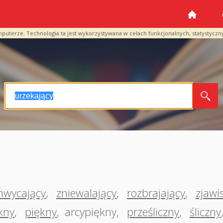
mputerze. Technologia ta jest wykorzystywana w celach funkcjonalnych, statystyczn
hwycający
,
zniewalający
,
rozbrajający
,
zjawi
kny
,
piękny
,
arcypiękny
,
prześliczny
,
śliczny