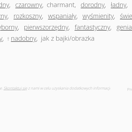
dny
,
czarowny
,
charmant
,
dorodny
,
ładny
,
zny
,
rozkoszny
,
wspaniały
,
wyśmienity
,
świ
yborny
,
pierwszorzędny
,
fantastyczny
,
genia
y
,
nadobny
,
jak z bajki/obrazka
†
e.
Skontaktuj się
z nami w celu uzyskania dodatkowych informacji
Pr