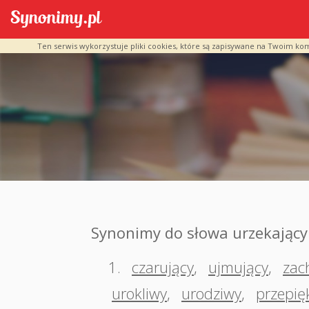
Ten serwis wykorzystuje pliki cookies, które są zapisywane na Twoim ko
Synonimy do słowa urzekający
1.
czarujący
,
ujmujący
,
zac
urokliwy
,
urodziwy
,
przepię