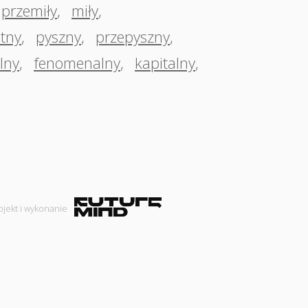
przemiły
,
miły
,
etny
,
pyszny
,
przepyszny
,
lny
,
fenomenalny
,
kapitalny
,
ojekt i wykonanie