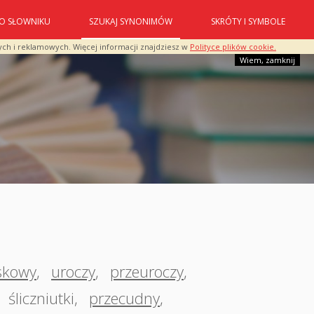
O SŁOWNIKU
SZUKAJ SYNONIMÓW
SKRÓTY I SYMBOLE
ych i reklamowych. Więcej informacji znajdziesz w
Polityce plików cookie.
Wiem, zamknij
skowy
,
uroczy
,
przeuroczy
,
,
śliczniutki
,
przecudny
,