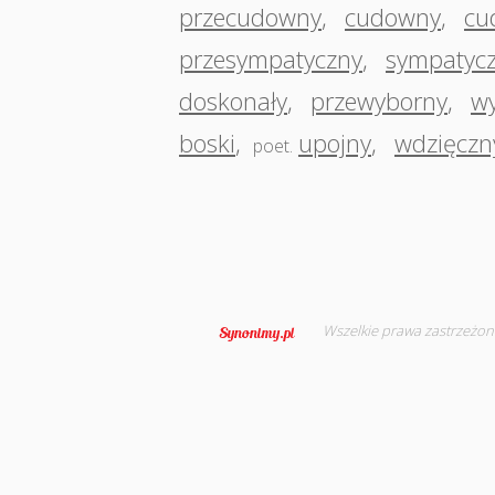
przecudowny
,
cudowny
,
cu
przesympatyczny
,
sympatyc
doskonały
,
przewyborny
,
w
boski
,
upojny
,
wdzięczn
poet.
Wszelkie prawa zastrzeżon