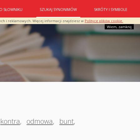
O SŁOWNIKU
SZUKAJ SYNONIMÓW
SKRÓTY I SYMBOLE
ych i reklamowych. Więcej informacji znajdziesz w
Polityce plików cookie.
Wiem, zamknij
kontra
,
odmowa
,
bunt
,