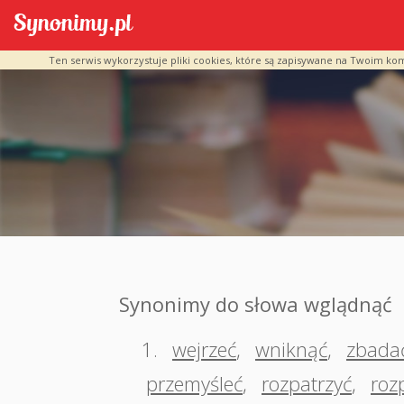
Ten serwis wykorzystuje pliki cookies, które są zapisywane na Twoim ko
Synonimy do słowa wglądnąć
1.
wejrzeć
,
wniknąć
,
zbada
przemyśleć
,
rozpatrzyć
,
roz