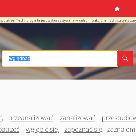
mputerze. Technologia ta jest wykorzystywana w celach funkcjonalnych, statystyczn
ć
,
przeanalizować
,
zanalizować
,
przestudio
patrzeć
,
wgłębić się
,
zapoznać się
,
zaznajomi