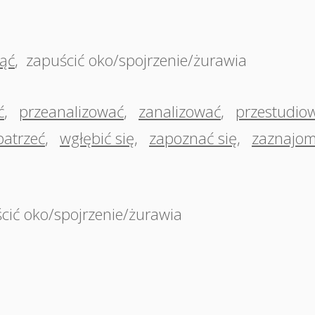
ąć
,
zapuścić oko/spojrzenie/żurawia
ć
,
przeanalizować
,
zanalizować
,
przestudio
patrzeć
,
wgłębić się
,
zapoznać się
,
zaznajom
cić oko/spojrzenie/żurawia