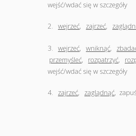
wejść/wdać się w szczegóły
2.
wejrzeć
,
zajrzeć
,
zaglądn
3.
wejrzeć
,
wniknąć
,
zbada
przemyśleć
,
rozpatrzyć
,
roz
wejść/wdać się w szczegóły
4.
zajrzeć
,
zaglądnąć
,
zapuś