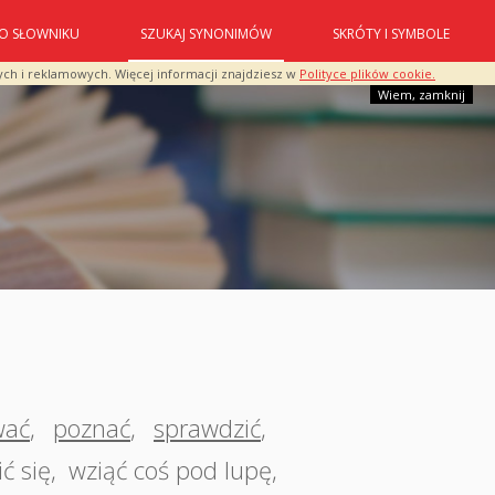
O SŁOWNIKU
SZUKAJ SYNONIMÓW
SKRÓTY I SYMBOLE
ych i reklamowych. Więcej informacji znajdziesz w
Polityce plików cookie.
Wiem, zamknij
wać
,
poznać
,
sprawdzić
,
ć się
,
wziąć coś pod lupę
,