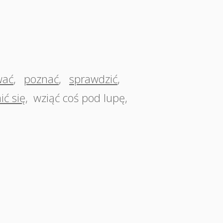
wać
,
poznać
,
sprawdzić
,
ić się
,
wziąć coś pod lupę
,