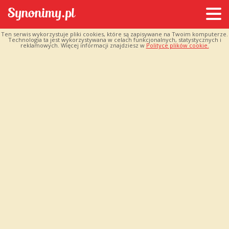
Ten serwis wykorzystuje pliki cookies, które są zapisywane na Twoim komputerze.
Technologia ta jest wykorzystywana w celach funkcjonalnych, statystycznych i
reklamowych. Więcej informacji znajdziesz w
Polityce plików cookie.