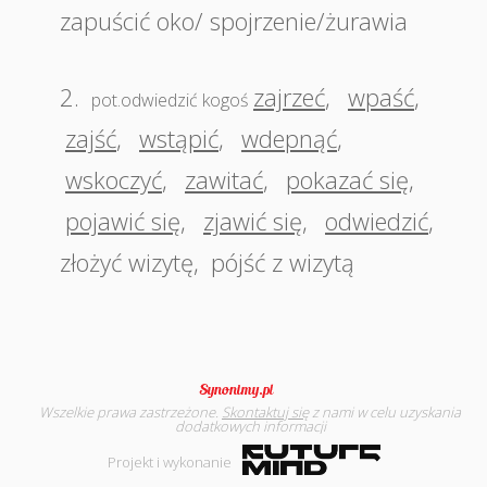
zapuścić oko/ spojrzenie/żurawia
2.
zajrzeć
,
wpaść
,
pot.odwiedzić kogoś
zajść
,
wstąpić
,
wdepnąć
,
wskoczyć
,
zawitać
,
pokazać się
,
pojawić się
,
zjawić się
,
odwiedzić
,
złożyć wizytę
,
pójść z wizytą
Wszelkie prawa zastrzeżone.
Skontaktuj się
z nami w celu uzyskania
dodatkowych informacji
Projekt i wykonanie