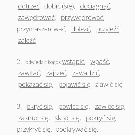
dotrzeć
,
dobić (się)
,
dociągnąć
,
zawędrować
,
przywędrować
,
przymaszerować
,
doleźć
,
przyleźć
,
zaleźć
2.
wstąpić
,
wpaść
,
odwiedzić kogoś
zawitać
,
zajrzeć
,
zawadzić
,
pokazać się
,
pojawić się
,
zjawić się
3.
okryć się
,
powlec się
,
zawlec się
,
zasnuć się
,
skryć się
,
pokryć się
,
przykryć się
,
pookrywać się
,