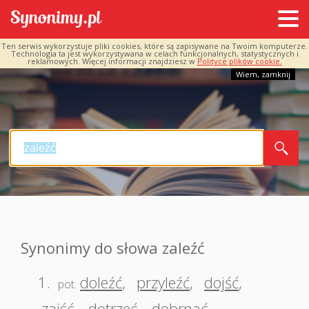
Ten serwis wykorzystuje pliki cookies, które są zapisywane na Twoim komputerze.
Technologia ta jest wykorzystywana w celach funkcjonalnych, statystycznych i
reklamowych. Więcej informacji znajdziesz w
Polityce plików cookie.
Wiem, zamknij
Synonimy do słowa zaleźć
1.
doleźć
,
przyleźć
,
dojść
,
pot.
zajść
,
dotrzeć
,
dobrnąć
,