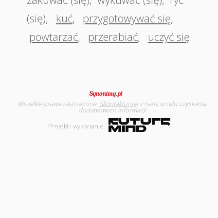
(się)
,
kuć
,
przygotowywać się
,
powtarzać
,
przerabiać
,
uczyć się
Wszelkie prawa zastrzeżone.
Skontaktuj się
z nami w celu uzyskania
dodatkowych informacji
Projekt i wykonanie