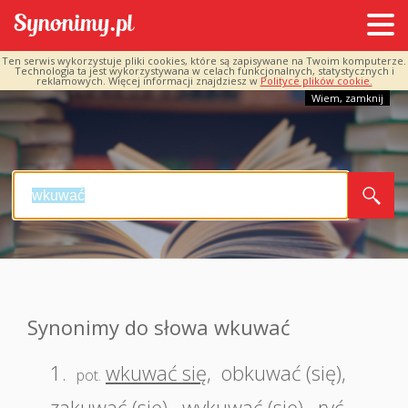
Ten serwis wykorzystuje pliki cookies, które są zapisywane na Twoim komputerze.
Technologia ta jest wykorzystywana w celach funkcjonalnych, statystycznych i
reklamowych. Więcej informacji znajdziesz w
Polityce plików cookie.
Wiem, zamknij
Synonimy do słowa wkuwać
1.
wkuwać się
,
obkuwać (się)
,
pot.
zakuwać (się)
,
wykuwać (się)
,
ryć