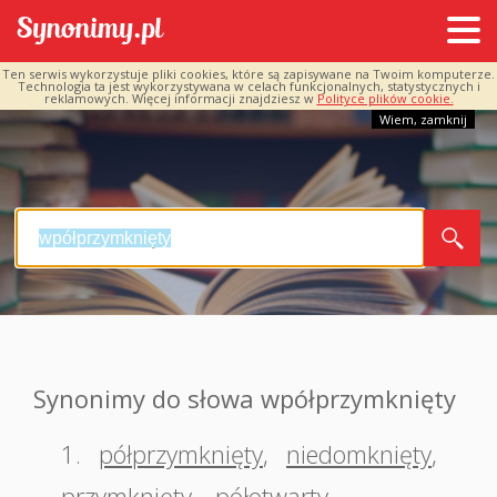
Ten serwis wykorzystuje pliki cookies, które są zapisywane na Twoim komputerze.
Technologia ta jest wykorzystywana w celach funkcjonalnych, statystycznych i
reklamowych. Więcej informacji znajdziesz w
Polityce plików cookie.
Wiem, zamknij
Synonimy do słowa wpółprzymknięty
1.
półprzymknięty
,
niedomknięty
,
przymknięty
,
półotwarty
,