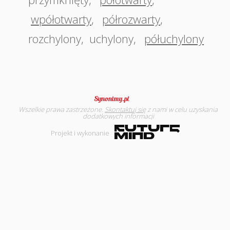
wpółotwarty
,
półrozwarty
,
rozchylony
,
uchylony
,
półuchylony
Wszelkie prawa zastrzeżone.
Skontaktuj się
z nami w celu uzyskania
dodatkowych informacji
Projekt i wykonanie