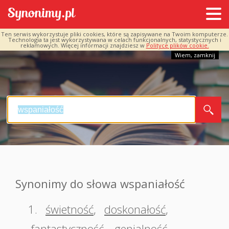
Ten serwis wykorzystuje pliki cookies, które są zapisywane na Twoim komputerze.
Technologia ta jest wykorzystywana w celach funkcjonalnych, statystycznych i
reklamowych. Więcej informacji znajdziesz w
Polityce plików cookie.
Wiem, zamknij
Synonimy do słowa wspaniałość
1.
świetność
,
doskonałość
,
fantastyczność
,
genialność
,