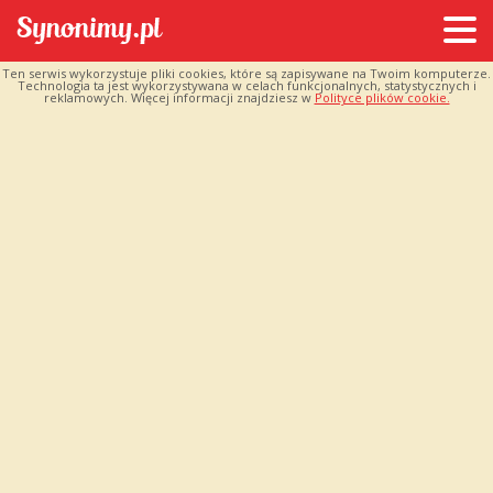
Ten serwis wykorzystuje pliki cookies, które są zapisywane na Twoim komputerze.
Technologia ta jest wykorzystywana w celach funkcjonalnych, statystycznych i
reklamowych. Więcej informacji znajdziesz w
Polityce plików cookie.