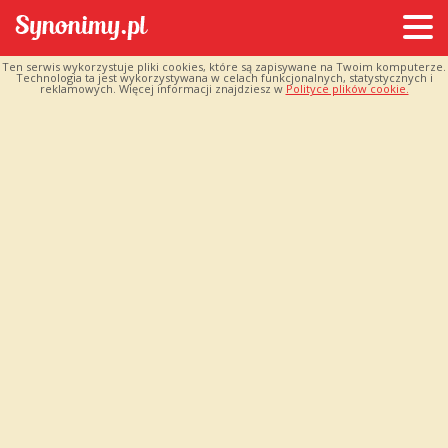
Ten serwis wykorzystuje pliki cookies, które są zapisywane na Twoim komputerze.
Technologia ta jest wykorzystywana w celach funkcjonalnych, statystycznych i
reklamowych. Więcej informacji znajdziesz w
Polityce plików cookie.