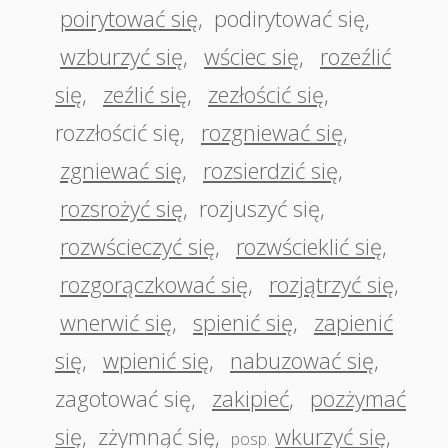
poirytować się
,
podirytować się
,
wzburzyć się
,
wściec się
,
rozeźlić
się
,
zeźlić się
,
zezłościć się
,
rozzłościć się
,
rozgniewać się
,
zgniewać się
,
rozsierdzić się
,
rozsrożyć się
,
rozjuszyć się
,
rozwścieczyć się
,
rozwścieklić się
,
rozgorączkować się
,
rozjątrzyć się
,
wnerwić się
,
spienić się
,
zapienić
się
,
wpienić się
,
nabuzować się
,
zagotować się
,
zakipieć
,
pozżymać
się
,
zżymnąć się
,
wkurzyć się
,
posp.