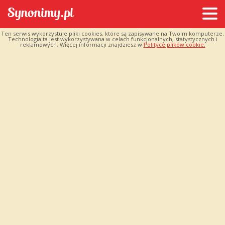
Ten serwis wykorzystuje pliki cookies, które są zapisywane na Twoim komputerze.
Technologia ta jest wykorzystywana w celach funkcjonalnych, statystycznych i
reklamowych. Więcej informacji znajdziesz w
Polityce plików cookie.