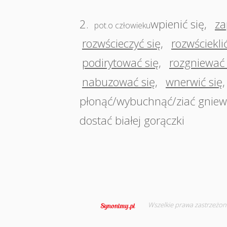
2.
wpienić się
,
za
pot.o człowieku
rozwścieczyć się
,
rozwścieklić
podirytować się
,
rozgniewać 
nabuzować się
,
wnerwić się
płonąć/wybuchnąć/ziać gnie
dostać białej gorączki
Wszelkie prawa zastrzeżon