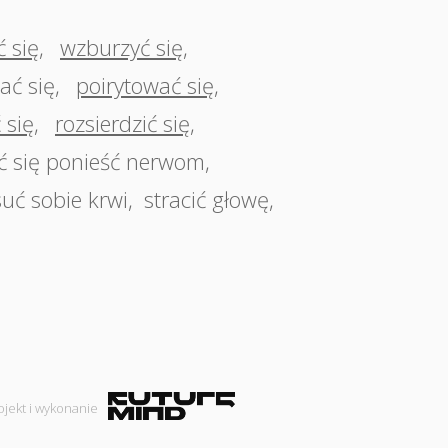
ć się
,
wzburzyć się
,
ać się
,
poirytować się
,
 się
,
rozsierdzić się
,
ć się ponieść nerwom
,
uć sobie krwi
,
stracić głowę
,
ojekt i wykonanie