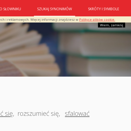
O SŁOWNIKU
SZUKAJ SYNONIMÓW
SKRÓTY I SYMBOLE
ych i reklamowych. Więcej informacji znajdziesz w
Polityce plików cookie.
Wiem, zamknij
ć się
,
rozszumieć się
,
sfalować