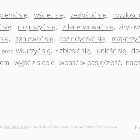
pienić się
,
wściec się
,
zezłościć się
,
rozzłości
 się
,
rozjuszyć się
,
zdenerwować się
,
zirytow
się
,
zgniewać się
,
rozindyczyć się
,
rozjątrzyć
,
wkurzyć się
,
zbiesić się
,
unieść się
,
da
posp.
†
wem
,
wyjść z siebie
,
wpaść w pasję/złość
,
naps
e.
Skontaktuj się
z nami w celu uzyskania dodatkowych informacji
Pr