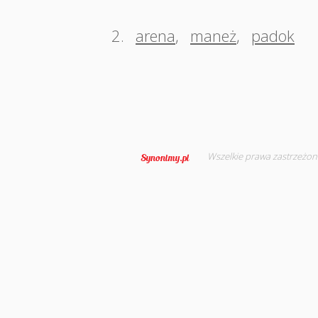
2.
arena
,
maneż
,
padok
Wszelkie prawa zastrzeżon