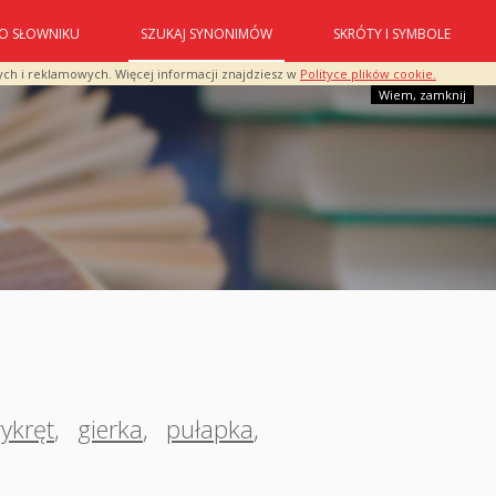
O SŁOWNIKU
SZUKAJ SYNONIMÓW
SKRÓTY I SYMBOLE
ych i reklamowych. Więcej informacji znajdziesz w
Polityce plików cookie.
Wiem, zamknij
ykręt
,
gierka
,
pułapka
,