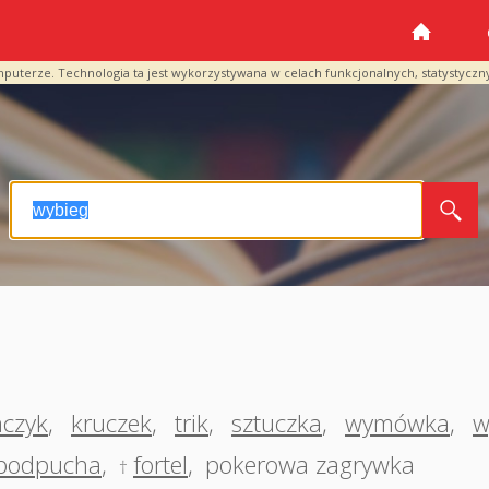
mputerze. Technologia ta jest wykorzystywana w celach funkcjonalnych, statystyczn
czyk
,
kruczek
,
trik
,
sztuczka
,
wymówka
,
w
podpucha
,
fortel
,
pokerowa zagrywka
†