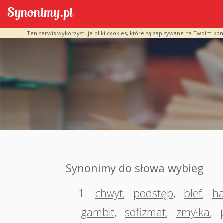
Ten serwis wykorzystuje pliki cookies, które są zapisywane na Twoim ko
Synonimy do słowa wybieg
1.
chwyt
,
podstęp
,
blef
,
ha
gambit
,
sofizmat
,
zmyłka
,