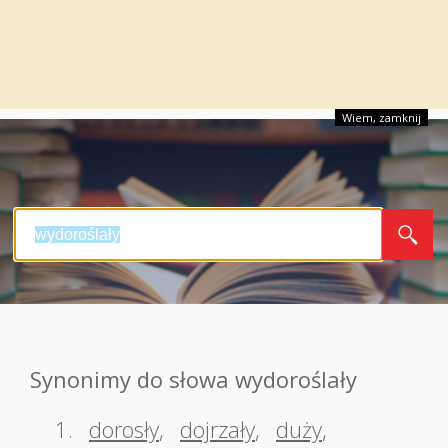
Wiem, zamknij
Synonimy do słowa wydoroślały
1.
dorosły
,
dojrzały
,
duży
,