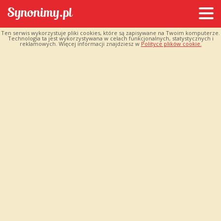
Ten serwis wykorzystuje pliki cookies, które są zapisywane na Twoim komputerze.
Technologia ta jest wykorzystywana w celach funkcjonalnych, statystycznych i
reklamowych. Więcej informacji znajdziesz w
Polityce plików cookie.