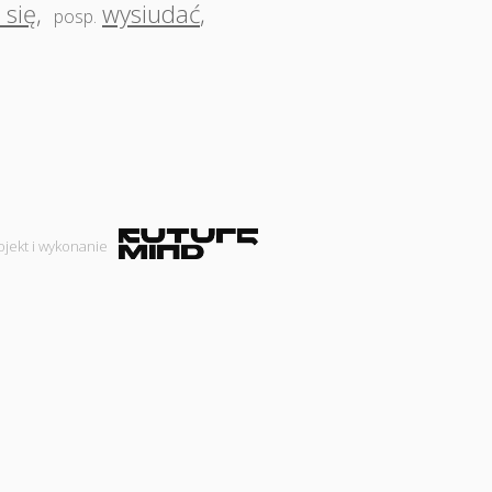
 się
,
wysiudać
,
posp.
ojekt i wykonanie