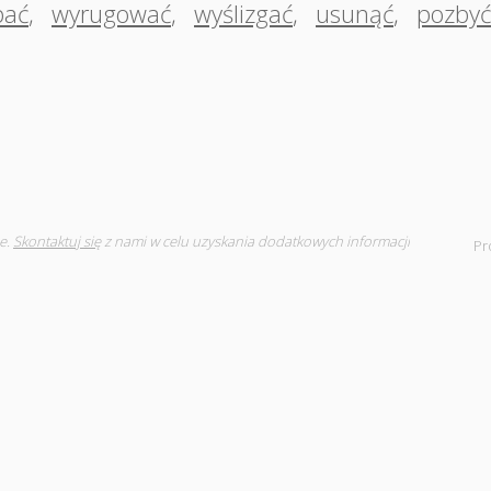
pać
,
wyrugować
,
wyślizgać
,
usunąć
,
pozbyć
e.
Skontaktuj się
z nami w celu uzyskania dodatkowych informacji
Pr