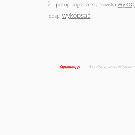
2.
wyko
pot.np. kogoś ze stanowiska
wykopsać
posp.
Wszelkie prawa zastrzeżon