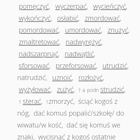
pomęczyć
,
wyczerpać
,
wycieńczyć
,
wykończyć
,
osłabić
,
zmordować
,
pomordować
,
umordować
,
znużyć
,
zmaltretować
,
nadwyrężyć
,
nadszarpnąć
,
nadwątlić
,
sforsować
,
przeforsować
,
utrudzić
,
natrudzić
,
uznoić
,
rozłożyć
,
wyżyłować
,
zużyć
,
strudzić
,
† a. podn
sterać
,
zmorzyć
,
ściąć kogoś z
†
†
nóg
,
dać komuś popalić/szkołę/ do
wiwatu/w kość
,
dać się komuś we
znaki
,
wycisnąć z kogoś ostatnie