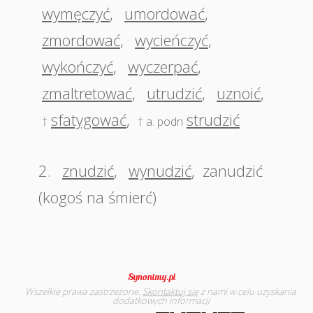
wymęczyć
,
umordować
,
zmordować
,
wycieńczyć
,
wykończyć
,
wyczerpać
,
zmaltretować
,
utrudzić
,
uznoić
,
sfatygować
,
strudzić
†
† a. podn
2.
znudzić
,
wynudzić
,
zanudzić
(kogoś na śmierć)
Wszelkie prawa zastrzeżone.
Skontaktuj się
z nami w celu uzyskania
dodatkowych informacji