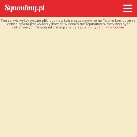
Ten serwis wykorzystuje pliki cookies, które są zapisywane na Twoim komputerze.
Technologia ta jest wykorzystywana w celach funkcjonalnych, statystycznych i
reklamowych. Więcej informacji znajdziesz w
Polityce plików cookie.