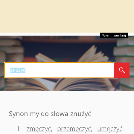
Wiem, zamknij
Synonimy do słowa znużyć
1.
zmęczyć
,
przemęczyć
,
umęczyć
,