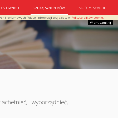
O SŁOWNIKU
SZUKAJ SYNONIMÓW
SKRÓTY I SYMBOLE
ych i reklamowych. Więcej informacji znajdziesz w
Polityce plików cookie.
Wiem, zamknij
lachetnieć
,
wyporządnieć
,