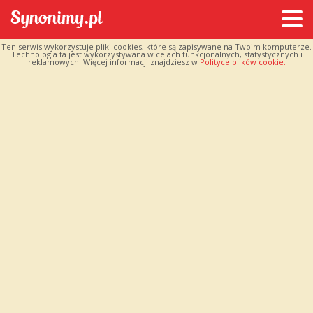
Ten serwis wykorzystuje pliki cookies, które są zapisywane na Twoim komputerze.
Technologia ta jest wykorzystywana w celach funkcjonalnych, statystycznych i
reklamowych. Więcej informacji znajdziesz w
Polityce plików cookie.